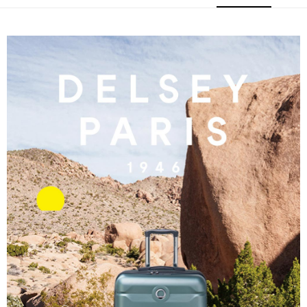
宅配-離島
結帳頁面，進行簡訊認證並確認金額後，即可完成結帳。
２．訂單成立數日內，您將收到繳費通知簡訊。
每筆NT$200
３．收到繳費通知簡訊後14天內，點擊此簡訊中的連結，可透過四大超商／
ATM／網路銀行／等多元方式進行付款，方視為交易完成。
※ 請注意：結帳手續完成當下不需立刻繳費，但若您需要取消訂單，請聯絡
購買商品的店家。未經商家同意取消之訂單仍視為有效，需透過AFTEE先享
後付繳納相關費用。
※ 交易是否成功請以「AFTEE先享後付 」之結帳頁面顯示為準，若有關於
是否繳費成功／繳費後需取消欲退款等相關疑問，請聯繫「AFTEE先享後付
客戶支援中心」
https://netprotections.freshdesk.com/support/home
【注意事項】
１．透過由恩沛科技股份有限公司提供之「AFTEE先享後付」服務完成之交
易，需依本服務之必要範圍內提供個人資料，並將交易相關給付款項請求債
權轉讓予恩沛科技股份有限公司。
２．關於個人資料處理事宜，請瀏覽以下網址：
https://aftee.tw/terms/#terms3
３．未成年的使用者請事先徵得法定代理人或監護人之同意方可使用
「AFTEE先享後付」，若未經同意申辦者引起之損失，本公司不負相關責
任。
４．使用「AFTEE先享後付」時，將依據個別帳號之用戶狀況，依本公司即
時審查核予不同之上限額度；若仍有額度不足之情形，本公司將視審查結果
請求用戶進行身份認證。
５．嚴禁一人註冊多個帳號或使用他人資訊註冊。若發現惡意使用之情形，
恩沛科技股份有限公司將有權停止該用戶之使用額度並採取法律行動。