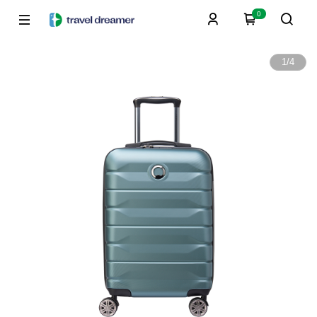
0
1
/
4