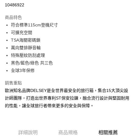
信用卡分期付款
10486922
3 期 0 利率 每期
NT$1,594
21家銀行
商品特色
6 期 0 利率 每期
NT$797
21家銀行
合作金庫商業銀行
第一商業銀行
符合標準115cm登機尺寸
華南商業銀行
彰化商業銀行
合作金庫商業銀行
第一商業銀行
LINE Pay
可擴充空間
上海商業儲蓄銀行
台北富邦商業銀行
華南商業銀行
彰化商業銀行
國泰世華商業銀行
兆豐國際商業銀行
TSA海關密碼鎖
Apple Pay
上海商業儲蓄銀行
台北富邦商業銀行
臺灣中小企業銀行
台中商業銀行
萬向雙排靜音輪
國泰世華商業銀行
兆豐國際商業銀行
匯豐（台灣）商業銀行
華泰商業銀行
街口支付
臺灣中小企業銀行
台中商業銀行
特殊壓紋防刮處理
聯邦商業銀行
遠東國際商業銀行
匯豐（台灣）商業銀行
華泰商業銀行
黑色/藍色/綠色 共三色
悠遊付
元大商業銀行
永豐商業銀行
聯邦商業銀行
遠東國際商業銀行
全球3年保修
玉山商業銀行
星展（台灣）商業銀行
元大商業銀行
永豐商業銀行
AFTEE先享後付
台新國際商業銀行
中國信託商業銀行
玉山商業銀行
星展（台灣）商業銀行
銷售重點
相關說明
台灣樂天信用卡公司
台新國際商業銀行
中國信託商業銀行
歐洲知名品牌DELSEY是全世界最安全的旅行箱，集合15大頂尖設
【關於「AFTEE先享後付」】
台灣樂天信用卡公司
ATM付款
AFTEE先享後付是「在收到商品之後才付款」的支付方式。 讓您購物簡單
計師團隊，打造出世界專利ST保安拉鍊，融合流行設計與堅固耐用
便利好安心！
的性能，讓全球旅行者帶來更多的安全與保障。
１．簡單：不需註冊會員、不需綁卡、不需儲值。
運送方式
２．便利：只要手機號碼，簡訊認證，即可結帳。
３．安心：先確認商品／服務後，再付款。
宅配
每筆NT$80，滿NT$1,000(含以上)免運費
【「AFTEE先享後付」結帳流程】
詳細說明
商品規格
相關推薦
１．於結帳方式選擇「AFTEE先享後付」後，將跳轉至「AFTEE先享後付」