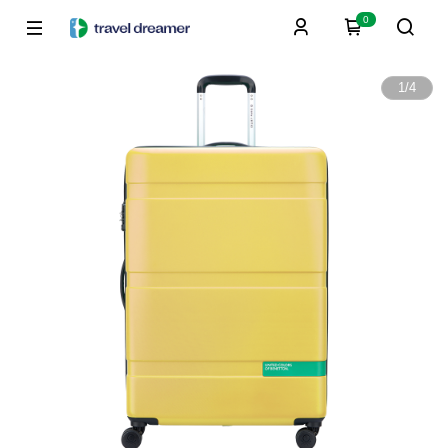
0
1
/
4