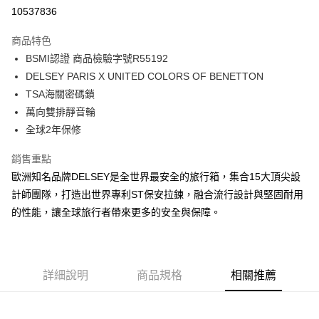
信用卡分期付款
10537836
3 期 0 利率 每期
NT$1,862
21家銀行
商品特色
6 期 0 利率 每期
NT$931
21家銀行
合作金庫商業銀行
第一商業銀行
BSMI認證 商品檢驗字號R55192
華南商業銀行
彰化商業銀行
合作金庫商業銀行
第一商業銀行
LINE Pay
DELSEY PARIS X UNITED COLORS OF BENETTON
上海商業儲蓄銀行
台北富邦商業銀行
華南商業銀行
彰化商業銀行
國泰世華商業銀行
兆豐國際商業銀行
TSA海關密碼鎖
Apple Pay
上海商業儲蓄銀行
台北富邦商業銀行
臺灣中小企業銀行
台中商業銀行
萬向雙排靜音輪
國泰世華商業銀行
兆豐國際商業銀行
匯豐（台灣）商業銀行
華泰商業銀行
街口支付
臺灣中小企業銀行
台中商業銀行
全球2年保修
聯邦商業銀行
遠東國際商業銀行
匯豐（台灣）商業銀行
華泰商業銀行
悠遊付
元大商業銀行
永豐商業銀行
銷售重點
聯邦商業銀行
遠東國際商業銀行
玉山商業銀行
星展（台灣）商業銀行
元大商業銀行
永豐商業銀行
歐洲知名品牌DELSEY是全世界最安全的旅行箱，集合15大頂尖設
AFTEE先享後付
台新國際商業銀行
中國信託商業銀行
玉山商業銀行
星展（台灣）商業銀行
計師團隊，打造出世界專利ST保安拉鍊，融合流行設計與堅固耐用
相關說明
台灣樂天信用卡公司
台新國際商業銀行
中國信託商業銀行
的性能，讓全球旅行者帶來更多的安全與保障。
【關於「AFTEE先享後付」】
台灣樂天信用卡公司
ATM付款
AFTEE先享後付是「在收到商品之後才付款」的支付方式。 讓您購物簡單
便利好安心！
１．簡單：不需註冊會員、不需綁卡、不需儲值。
運送方式
２．便利：只要手機號碼，簡訊認證，即可結帳。
詳細說明
商品規格
相關推薦
３．安心：先確認商品／服務後，再付款。
宅配
每筆NT$80，滿NT$1,000(含以上)免運費
【「AFTEE先享後付」結帳流程】
１．於結帳方式選擇「AFTEE先享後付」後，將跳轉至「AFTEE先享後付」