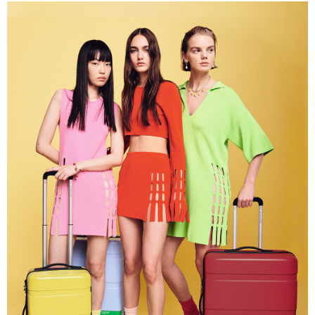
宅配-離島
結帳頁面，進行簡訊認證並確認金額後，即可完成結帳。
２．訂單成立數日內，您將收到繳費通知簡訊。
每筆NT$200
３．收到繳費通知簡訊後14天內，點擊此簡訊中的連結，可透過四大超商／
ATM／網路銀行／等多元方式進行付款，方視為交易完成。
※ 請注意：結帳手續完成當下不需立刻繳費，但若您需要取消訂單，請聯絡
購買商品的店家。未經商家同意取消之訂單仍視為有效，需透過AFTEE先享
後付繳納相關費用。
※ 交易是否成功請以「AFTEE先享後付 」之結帳頁面顯示為準，若有關於
是否繳費成功／繳費後需取消欲退款等相關疑問，請聯繫「AFTEE先享後付
客戶支援中心」
https://netprotections.freshdesk.com/support/home
【注意事項】
１．透過由恩沛科技股份有限公司提供之「AFTEE先享後付」服務完成之交
易，需依本服務之必要範圍內提供個人資料，並將交易相關給付款項請求債
權轉讓予恩沛科技股份有限公司。
２．關於個人資料處理事宜，請瀏覽以下網址：
https://aftee.tw/terms/#terms3
３．未成年的使用者請事先徵得法定代理人或監護人之同意方可使用
「AFTEE先享後付」，若未經同意申辦者引起之損失，本公司不負相關責
任。
４．使用「AFTEE先享後付」時，將依據個別帳號之用戶狀況，依本公司即
時審查核予不同之上限額度；若仍有額度不足之情形，本公司將視審查結果
請求用戶進行身份認證。
５．嚴禁一人註冊多個帳號或使用他人資訊註冊。若發現惡意使用之情形，
恩沛科技股份有限公司將有權停止該用戶之使用額度並採取法律行動。