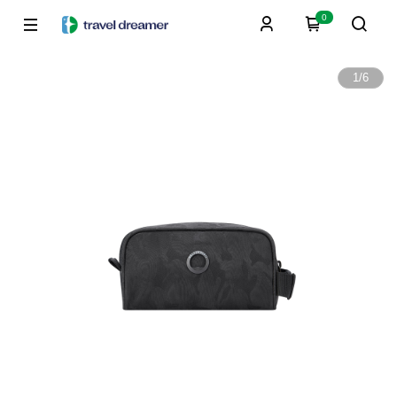
0
1
/
6