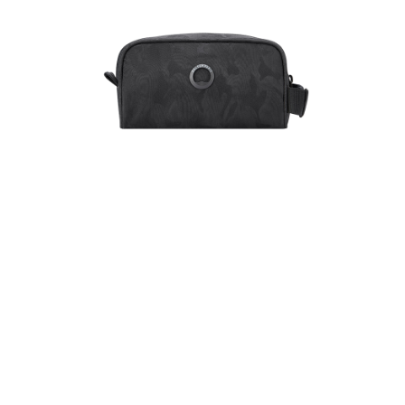
購買商品的店家。未經商家同意取消之訂單仍視為有效，需透過AFTEE先享
後付繳納相關費用。
※ 交易是否成功請以「AFTEE先享後付 」之結帳頁面顯示為準，若有關於
是否繳費成功／繳費後需取消欲退款等相關疑問，請聯繫「AFTEE先享後付
客戶支援中心」
https://netprotections.freshdesk.com/support/home
【注意事項】
１．透過由恩沛科技股份有限公司提供之「AFTEE先享後付」服務完成之交
易，需依本服務之必要範圍內提供個人資料，並將交易相關給付款項請求債
權轉讓予恩沛科技股份有限公司。
２．關於個人資料處理事宜，請瀏覽以下網址：
https://aftee.tw/terms/#terms3
３．未成年的使用者請事先徵得法定代理人或監護人之同意方可使用
「AFTEE先享後付」，若未經同意申辦者引起之損失，本公司不負相關責
任。
４．使用「AFTEE先享後付」時，將依據個別帳號之用戶狀況，依本公司即
時審查核予不同之上限額度；若仍有額度不足之情形，本公司將視審查結果
請求用戶進行身份認證。
５．嚴禁一人註冊多個帳號或使用他人資訊註冊。若發現惡意使用之情形，
恩沛科技股份有限公司將有權停止該用戶之使用額度並採取法律行動。