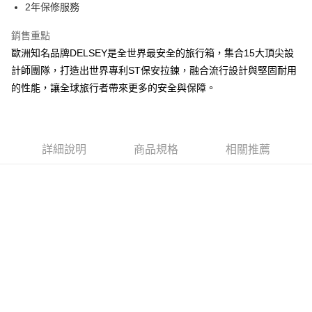
LINE Pay
2年保修服務
上海商業儲蓄銀行
台北富邦商業銀行
華南商業銀行
彰化商業銀行
國泰世華商業銀行
兆豐國際商業銀行
Apple Pay
上海商業儲蓄銀行
台北富邦商業銀行
銷售重點
臺灣中小企業銀行
台中商業銀行
國泰世華商業銀行
兆豐國際商業銀行
歐洲知名品牌DELSEY是全世界最安全的旅行箱，集合15大頂尖設
匯豐（台灣）商業銀行
華泰商業銀行
街口支付
臺灣中小企業銀行
台中商業銀行
聯邦商業銀行
遠東國際商業銀行
計師團隊，打造出世界專利ST保安拉鍊，融合流行設計與堅固耐用
匯豐（台灣）商業銀行
華泰商業銀行
悠遊付
元大商業銀行
永豐商業銀行
的性能，讓全球旅行者帶來更多的安全與保障。
聯邦商業銀行
遠東國際商業銀行
玉山商業銀行
星展（台灣）商業銀行
元大商業銀行
永豐商業銀行
AFTEE先享後付
台新國際商業銀行
中國信託商業銀行
玉山商業銀行
星展（台灣）商業銀行
相關說明
台灣樂天信用卡公司
台新國際商業銀行
中國信託商業銀行
【關於「AFTEE先享後付」】
台灣樂天信用卡公司
詳細說明
商品規格
相關推薦
ATM付款
AFTEE先享後付是「在收到商品之後才付款」的支付方式。 讓您購物簡單
便利好安心！
１．簡單：不需註冊會員、不需綁卡、不需儲值。
運送方式
２．便利：只要手機號碼，簡訊認證，即可結帳。
３．安心：先確認商品／服務後，再付款。
宅配
每筆NT$80，滿NT$1,000(含以上)免運費
【「AFTEE先享後付」結帳流程】
１．於結帳方式選擇「AFTEE先享後付」後，將跳轉至「AFTEE先享後付」
宅配-離島
結帳頁面，進行簡訊認證並確認金額後，即可完成結帳。
２．訂單成立數日內，您將收到繳費通知簡訊。
每筆NT$200
３．收到繳費通知簡訊後14天內，點擊此簡訊中的連結，可透過四大超商／
ATM／網路銀行／等多元方式進行付款，方視為交易完成。
※ 請注意：結帳手續完成當下不需立刻繳費，但若您需要取消訂單，請聯絡