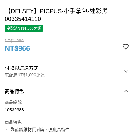
【DELSEY】PICPUS-小手拿包-迷彩黑
00335414110
宅配滿NT$1,000免運
NT$1,380
NT$966
付款與運送方式
宅配滿NT$1,000免運
付款方式
商品特色
信用卡一次付款
商品編號
信用卡分期付款
10539383
3 期 0 利率 每期
NT$322
21家銀行
商品特色
6 期 0 利率 每期
NT$161
21家銀行
合作金庫商業銀行
第一商業銀行
聚酯纖維材質耐磨、強度高特性
華南商業銀行
彰化商業銀行
合作金庫商業銀行
第一商業銀行