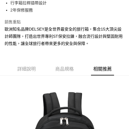
LINE Pay
行李箱拉桿插帶設計
上海商業儲蓄銀行
台北富邦商業銀行
華南商業銀行
彰化商業銀行
國泰世華商業銀行
兆豐國際商業銀行
2年保修服務
Apple Pay
上海商業儲蓄銀行
台北富邦商業銀行
臺灣中小企業銀行
台中商業銀行
國泰世華商業銀行
兆豐國際商業銀行
銷售重點
匯豐（台灣）商業銀行
華泰商業銀行
街口支付
臺灣中小企業銀行
台中商業銀行
聯邦商業銀行
遠東國際商業銀行
歐洲知名品牌DELSEY是全世界最安全的旅行箱，集合15大頂尖設
匯豐（台灣）商業銀行
華泰商業銀行
悠遊付
元大商業銀行
永豐商業銀行
計師團隊，打造出世界專利ST保安拉鍊，融合流行設計與堅固耐用
聯邦商業銀行
遠東國際商業銀行
玉山商業銀行
星展（台灣）商業銀行
元大商業銀行
永豐商業銀行
的性能，讓全球旅行者帶來更多的安全與保障。
AFTEE先享後付
台新國際商業銀行
中國信託商業銀行
玉山商業銀行
星展（台灣）商業銀行
相關說明
台灣樂天信用卡公司
台新國際商業銀行
中國信託商業銀行
【關於「AFTEE先享後付」】
台灣樂天信用卡公司
ATM付款
AFTEE先享後付是「在收到商品之後才付款」的支付方式。 讓您購物簡單
便利好安心！
詳細說明
商品規格
相關推薦
１．簡單：不需註冊會員、不需綁卡、不需儲值。
運送方式
２．便利：只要手機號碼，簡訊認證，即可結帳。
３．安心：先確認商品／服務後，再付款。
宅配
每筆NT$80，滿NT$1,000(含以上)免運費
【「AFTEE先享後付」結帳流程】
１．於結帳方式選擇「AFTEE先享後付」後，將跳轉至「AFTEE先享後付」
宅配-離島
結帳頁面，進行簡訊認證並確認金額後，即可完成結帳。
２．訂單成立數日內，您將收到繳費通知簡訊。
每筆NT$200
３．收到繳費通知簡訊後14天內，點擊此簡訊中的連結，可透過四大超商／
ATM／網路銀行／等多元方式進行付款，方視為交易完成。
※ 請注意：結帳手續完成當下不需立刻繳費，但若您需要取消訂單，請聯絡