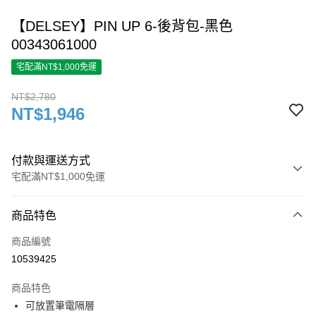
【DELSEY】PIN UP 6-後背包-黑色
00343061000
宅配滿NT$1,000免運
NT$2,780
NT$1,946
付款與運送方式
宅配滿NT$1,000免運
付款方式
商品特色
信用卡一次付款
商品編號
信用卡分期付款
10539425
3 期 0 利率 每期
NT$648
21家銀行
商品特色
6 期 0 利率 每期
NT$324
21家銀行
合作金庫商業銀行
第一商業銀行
可放置筆電隔層
華南商業銀行
彰化商業銀行
合作金庫商業銀行
第一商業銀行