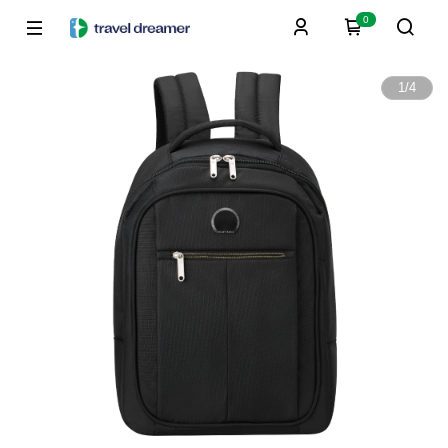
0
1
/
4