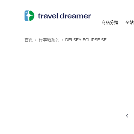
商品分類
全站
首頁
行李箱系列
DELSEY ECLIPSE SE