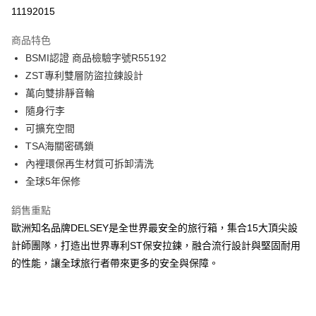
信用卡分期付款
11192015
3 期 0 利率 每期
NT$2,128
21家銀行
商品特色
6 期 0 利率 每期
NT$1,064
21家銀行
合作金庫商業銀行
第一商業銀行
BSMI認證 商品檢驗字號R55192
華南商業銀行
彰化商業銀行
合作金庫商業銀行
第一商業銀行
LINE Pay
ZST專利雙層防盜拉鍊設計
上海商業儲蓄銀行
台北富邦商業銀行
華南商業銀行
彰化商業銀行
國泰世華商業銀行
兆豐國際商業銀行
萬向雙排靜音輪
Apple Pay
上海商業儲蓄銀行
台北富邦商業銀行
臺灣中小企業銀行
台中商業銀行
隨身行李
國泰世華商業銀行
兆豐國際商業銀行
匯豐（台灣）商業銀行
華泰商業銀行
街口支付
臺灣中小企業銀行
台中商業銀行
可擴充空間
聯邦商業銀行
遠東國際商業銀行
匯豐（台灣）商業銀行
華泰商業銀行
TSA海關密碼鎖
悠遊付
元大商業銀行
永豐商業銀行
聯邦商業銀行
遠東國際商業銀行
內裡環保再生材質可拆卸清洗
玉山商業銀行
星展（台灣）商業銀行
元大商業銀行
永豐商業銀行
AFTEE先享後付
全球5年保修
台新國際商業銀行
中國信託商業銀行
玉山商業銀行
星展（台灣）商業銀行
相關說明
台灣樂天信用卡公司
台新國際商業銀行
中國信託商業銀行
銷售重點
【關於「AFTEE先享後付」】
台灣樂天信用卡公司
ATM付款
AFTEE先享後付是「在收到商品之後才付款」的支付方式。 讓您購物簡單
歐洲知名品牌DELSEY是全世界最安全的旅行箱，集合15大頂尖設
便利好安心！
計師團隊，打造出世界專利ST保安拉鍊，融合流行設計與堅固耐用
１．簡單：不需註冊會員、不需綁卡、不需儲值。
運送方式
２．便利：只要手機號碼，簡訊認證，即可結帳。
的性能，讓全球旅行者帶來更多的安全與保障。
３．安心：先確認商品／服務後，再付款。
宅配
每筆NT$80，滿NT$1,000(含以上)免運費
【「AFTEE先享後付」結帳流程】
１．於結帳方式選擇「AFTEE先享後付」後，將跳轉至「AFTEE先享後付」