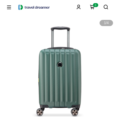
0
1
/
4