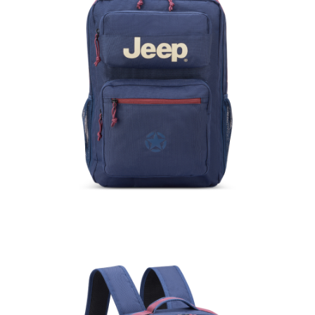
宅配-離島
結帳頁面，進行簡訊認證並確認金額後，即可完成結帳。
２．訂單成立數日內，您將收到繳費通知簡訊。
每筆NT$200
３．收到繳費通知簡訊後14天內，點擊此簡訊中的連結，可透過四大超商／
ATM／網路銀行／等多元方式進行付款，方視為交易完成。
※ 請注意：結帳手續完成當下不需立刻繳費，但若您需要取消訂單，請聯絡
購買商品的店家。未經商家同意取消之訂單仍視為有效，需透過AFTEE先享
後付繳納相關費用。
※ 交易是否成功請以「AFTEE先享後付 」之結帳頁面顯示為準，若有關於
是否繳費成功／繳費後需取消欲退款等相關疑問，請聯繫「AFTEE先享後付
客戶支援中心」
https://netprotections.freshdesk.com/support/home
【注意事項】
１．透過由恩沛科技股份有限公司提供之「AFTEE先享後付」服務完成之交
易，需依本服務之必要範圍內提供個人資料，並將交易相關給付款項請求債
權轉讓予恩沛科技股份有限公司。
２．關於個人資料處理事宜，請瀏覽以下網址：
https://aftee.tw/terms/#terms3
３．未成年的使用者請事先徵得法定代理人或監護人之同意方可使用
「AFTEE先享後付」，若未經同意申辦者引起之損失，本公司不負相關責
任。
４．使用「AFTEE先享後付」時，將依據個別帳號之用戶狀況，依本公司即
時審查核予不同之上限額度；若仍有額度不足之情形，本公司將視審查結果
請求用戶進行身份認證。
５．嚴禁一人註冊多個帳號或使用他人資訊註冊。若發現惡意使用之情形，
恩沛科技股份有限公司將有權停止該用戶之使用額度並採取法律行動。