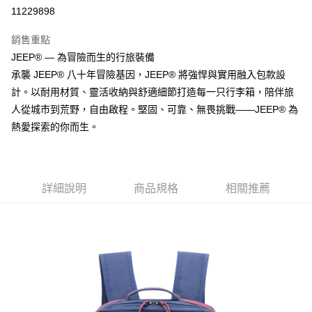
信用卡分期付款
11229898
3 期 0 利率 每期
NT$736
21家銀行
銷售重點
6 期 0 利率 每期
NT$368
21家銀行
合作金庫商業銀行
第一商業銀行
JEEP® — 為冒險而生的行旅裝備
華南商業銀行
彰化商業銀行
合作金庫商業銀行
第一商業銀行
LINE Pay
承襲 JEEP® 八十年冒險基因，JEEP® 將強悍與實用融入包款設
上海商業儲蓄銀行
台北富邦商業銀行
華南商業銀行
彰化商業銀行
國泰世華商業銀行
兆豐國際商業銀行
計。以耐用材質、靈活收納與舒適細節打造每一只行李箱，陪伴旅
Apple Pay
上海商業儲蓄銀行
台北富邦商業銀行
臺灣中小企業銀行
台中商業銀行
人從城市到荒野，自由啟程。堅固、可靠、無畏挑戰——JEEP® 為
國泰世華商業銀行
兆豐國際商業銀行
匯豐（台灣）商業銀行
華泰商業銀行
街口支付
臺灣中小企業銀行
台中商業銀行
熱愛探索的你而生。
聯邦商業銀行
遠東國際商業銀行
匯豐（台灣）商業銀行
華泰商業銀行
悠遊付
元大商業銀行
永豐商業銀行
聯邦商業銀行
遠東國際商業銀行
玉山商業銀行
星展（台灣）商業銀行
元大商業銀行
永豐商業銀行
AFTEE先享後付
台新國際商業銀行
中國信託商業銀行
玉山商業銀行
星展（台灣）商業銀行
詳細說明
商品規格
相關推薦
相關說明
台灣樂天信用卡公司
台新國際商業銀行
中國信託商業銀行
【關於「AFTEE先享後付」】
台灣樂天信用卡公司
ATM付款
AFTEE先享後付是「在收到商品之後才付款」的支付方式。 讓您購物簡單
便利好安心！
１．簡單：不需註冊會員、不需綁卡、不需儲值。
運送方式
２．便利：只要手機號碼，簡訊認證，即可結帳。
３．安心：先確認商品／服務後，再付款。
宅配
每筆NT$80，滿NT$1,000(含以上)免運費
【「AFTEE先享後付」結帳流程】
１．於結帳方式選擇「AFTEE先享後付」後，將跳轉至「AFTEE先享後付」