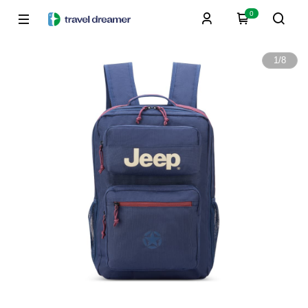
0
1
/
8