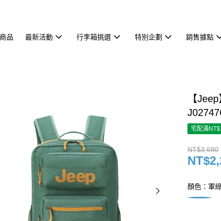
商品
最新活動
行李箱挑選
特別企劃
銷售據點
【Jee
J02747
宅配滿NT$
NT$3,680
NT$2,
顏色：軍