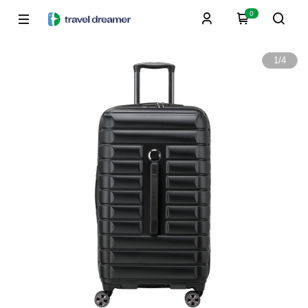
0
1
/
4