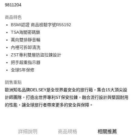
信用卡分期付款
9811204
3 期 0 利率 每期
NT$2,981
21家銀行
商品特色
6 期 0 利率 每期
NT$1,490
21家銀行
合作金庫商業銀行
第一商業銀行
BSMI認證 商品檢驗字號R55192
華南商業銀行
彰化商業銀行
合作金庫商業銀行
第一商業銀行
LINE Pay
TSA海關密碼鎖
上海商業儲蓄銀行
台北富邦商業銀行
華南商業銀行
彰化商業銀行
國泰世華商業銀行
兆豐國際商業銀行
萬向雙排靜音輪
Apple Pay
上海商業儲蓄銀行
台北富邦商業銀行
臺灣中小企業銀行
台中商業銀行
內裡可拆卸清洗
國泰世華商業銀行
兆豐國際商業銀行
匯豐（台灣）商業銀行
華泰商業銀行
街口支付
臺灣中小企業銀行
台中商業銀行
ZST專利雙層防盜拉鍊設計
聯邦商業銀行
遠東國際商業銀行
匯豐（台灣）商業銀行
華泰商業銀行
把手超重指示器
悠遊付
元大商業銀行
永豐商業銀行
聯邦商業銀行
遠東國際商業銀行
全球5年保修
玉山商業銀行
星展（台灣）商業銀行
元大商業銀行
永豐商業銀行
ATM付款
台新國際商業銀行
中國信託商業銀行
玉山商業銀行
星展（台灣）商業銀行
銷售重點
台灣樂天信用卡公司
台新國際商業銀行
中國信託商業銀行
歐洲知名品牌DELSEY是全世界最安全的旅行箱，集合15大頂尖設
運送方式
台灣樂天信用卡公司
計師團隊，打造出世界專利ST保安拉鍊，融合流行設計與堅固耐用
宅配
的性能，讓全球旅行者帶來更多的安全與保障。
每筆NT$80，滿NT$1,000(含以上)免運費
宅配-離島
每筆NT$200
詳細說明
商品規格
相關推薦