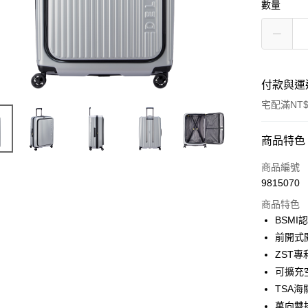
數量
付款與運
宅配滿NT$
付款方式
商品特色
信用卡一
商品編號
9815070
信用卡分
商品特色
3 期 
BSMI
6 期 
合作金
前開式
華南商
ZST
合作金
LINE Pay
上海商
華南商
可擴充
國泰世
Apple Pay
上海商
TSA
臺灣中
國泰世
萬向雙
匯豐（