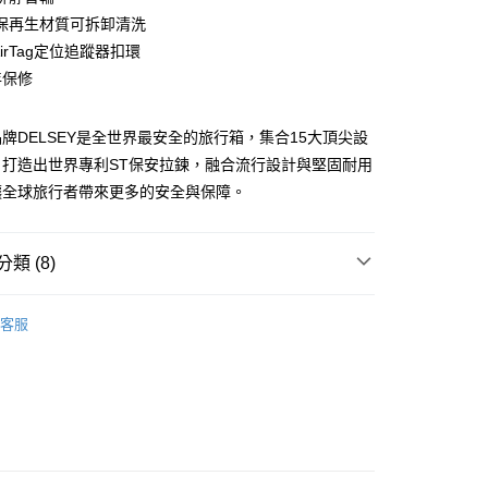
小企業銀行
台中商業銀行
業銀行
遠東國際商業銀行
保再生材質可拆卸清洗
台灣）商業銀行
華泰商業銀行
業銀行
永豐商業銀行
 AirTag定位追蹤器扣環
業銀行
遠東國際商業銀行
業銀行
星展（台灣）商業銀行
業銀行
永豐商業銀行
年保修
際商業銀行
中國信託商業銀行
業銀行
星展（台灣）商業銀行
天信用卡公司
際商業銀行
中國信託商業銀行
牌DELSEY是全世界最安全的旅行箱，集合15大頂尖設
天信用卡公司
，打造出世界專利ST保安拉鍊，融合流行設計與堅固耐用
讓全球旅行者帶來更多的安全與保障。
0，滿NT$1,000(含以上)免運費
類 (8)
00
列
DELSEY SECURITIME ZIP
客服
推薦
寸
27吋以上
色功能
前開式行李箱
色功能
可拆洗式內裡
色功能
專利雙層拉鍊