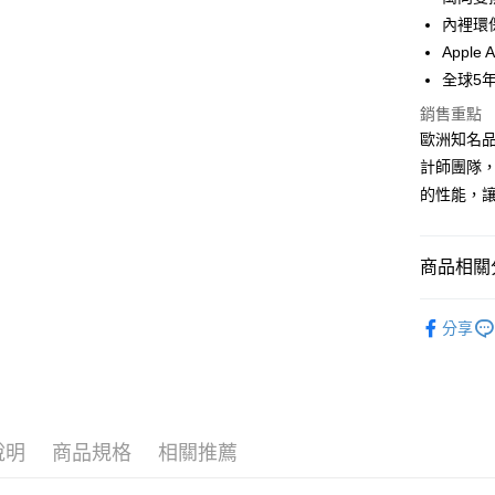
街口支付
臺灣中
聯邦商
內裡環
匯豐（
悠遊付
元大商
Apple
聯邦商
玉山商
元大商
全球5
ATM付款
台新國
玉山商
銷售重點
台灣樂
台新國
歐洲知名品
台灣樂
運送方式
計師團隊
的性能，
宅配
每筆NT$8
商品相關分
宅配-離島
每筆NT$2
行李箱系
分享
人氣商品
行李箱尺
行李箱特
說明
商品規格
相關推薦
行李箱特
行李箱特