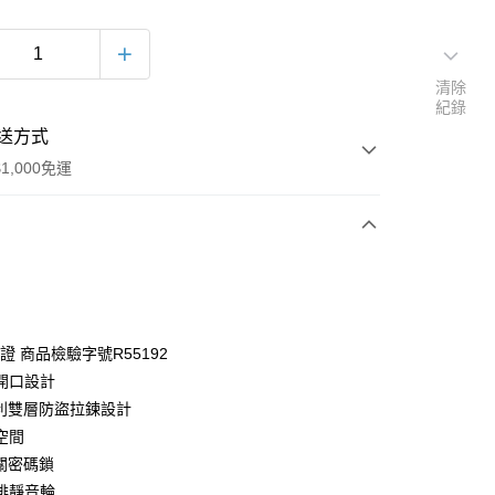
清除
紀錄
送方式
1,000免運
次付款
期付款
0 利率 每期
NT$4,140
21家銀行
認證 商品檢驗字號R55192
0 利率 每期
NT$2,070
21家銀行
庫商業銀行
第一商業銀行
開口設計
業銀行
彰化商業銀行
專利雙層防盜拉鍊設計
庫商業銀行
第一商業銀行
業儲蓄銀行
台北富邦商業銀行
業銀行
彰化商業銀行
空間
華商業銀行
兆豐國際商業銀行
業儲蓄銀行
台北富邦商業銀行
海關密碼鎖
小企業銀行
台中商業銀行
華商業銀行
兆豐國際商業銀行
排靜音輪
台灣）商業銀行
華泰商業銀行