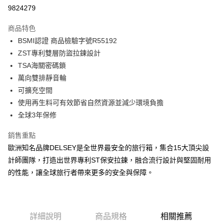
信用卡分期付款
9824279
3 期 0 利率 每期
NT$2,128
21家銀行
商品特色
6 期 0 利率 每期
NT$1,064
21家銀行
合作金庫商業銀行
第一商業銀行
BSMI認證 商品檢驗字號R55192
華南商業銀行
彰化商業銀行
合作金庫商業銀行
第一商業銀行
LINE Pay
ZST專利雙層防盜拉鍊設計
上海商業儲蓄銀行
台北富邦商業銀行
華南商業銀行
彰化商業銀行
國泰世華商業銀行
兆豐國際商業銀行
TSA海關密碼鎖
Apple Pay
上海商業儲蓄銀行
台北富邦商業銀行
臺灣中小企業銀行
台中商業銀行
萬向雙排靜音輪
國泰世華商業銀行
兆豐國際商業銀行
匯豐（台灣）商業銀行
華泰商業銀行
街口支付
臺灣中小企業銀行
台中商業銀行
可擴充空間
聯邦商業銀行
遠東國際商業銀行
匯豐（台灣）商業銀行
華泰商業銀行
使用再生料可有效節省自然資源並減少環境負擔
悠遊付
元大商業銀行
永豐商業銀行
聯邦商業銀行
遠東國際商業銀行
全球3年保修
玉山商業銀行
星展（台灣）商業銀行
元大商業銀行
永豐商業銀行
ATM付款
台新國際商業銀行
中國信託商業銀行
玉山商業銀行
星展（台灣）商業銀行
銷售重點
台灣樂天信用卡公司
台新國際商業銀行
中國信託商業銀行
歐洲知名品牌DELSEY是全世界最安全的旅行箱，集合15大頂尖設
運送方式
台灣樂天信用卡公司
計師團隊，打造出世界專利ST保安拉鍊，融合流行設計與堅固耐用
宅配
的性能，讓全球旅行者帶來更多的安全與保障。
每筆NT$80，滿NT$1,000(含以上)免運費
宅配-離島
每筆NT$200
詳細說明
商品規格
相關推薦