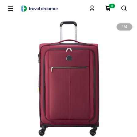
0
1
/
4