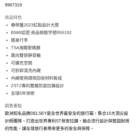
信用卡分期付款
9967319
3 期 0 利率 每期
NT$2,940
21家銀行
商品特色
6 期 0 利率 每期
NT$1,470
21家銀行
合作金庫商業銀行
第一商業銀行
🔴榮獲2023紅點設計大獎
華南商業銀行
彰化商業銀行
合作金庫商業銀行
第一商業銀行
LINE Pay
BSMI認證 商品檢驗字號R55192
上海商業儲蓄銀行
台北富邦商業銀行
華南商業銀行
彰化商業銀行
國泰世華商業銀行
兆豐國際商業銀行
隨身行李
Apple Pay
上海商業儲蓄銀行
台北富邦商業銀行
臺灣中小企業銀行
台中商業銀行
TSA海關密碼鎖
國泰世華商業銀行
兆豐國際商業銀行
匯豐（台灣）商業銀行
華泰商業銀行
街口支付
臺灣中小企業銀行
台中商業銀行
萬向雙排靜音輪
聯邦商業銀行
遠東國際商業銀行
匯豐（台灣）商業銀行
華泰商業銀行
可擴充空間
悠遊付
元大商業銀行
永豐商業銀行
聯邦商業銀行
遠東國際商業銀行
可拆卸清洗內襯
玉山商業銀行
星展（台灣）商業銀行
元大商業銀行
永豐商業銀行
ATM付款
內襯使用環保回收材料製成
台新國際商業銀行
中國信託商業銀行
玉山商業銀行
星展（台灣）商業銀行
台灣樂天信用卡公司
ZST2專利雙層防盜拉鍊設計
台新國際商業銀行
中國信託商業銀行
運送方式
全球5年保修
台灣樂天信用卡公司
宅配
銷售重點
每筆NT$80，滿NT$1,000(含以上)免運費
歐洲知名品牌DELSEY是全世界最安全的旅行箱，集合15大頂尖設
宅配-離島
計師團隊，打造出世界專利ST保安拉鍊，融合流行設計與堅固耐用
每筆NT$200
的性能，讓全球旅行者帶來更多的安全與保障。