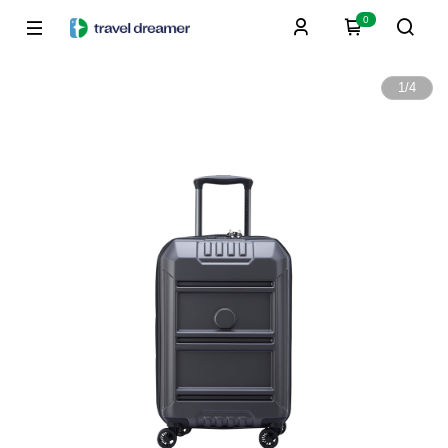
0
1
/
4