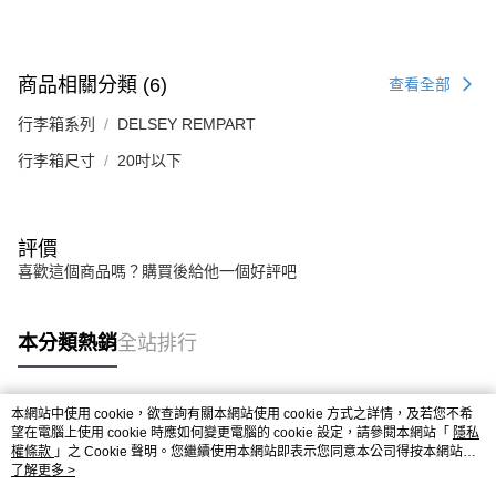
商品相關分類 (6)
查看全部
行李箱系列
DELSEY REMPART
行李箱尺寸
20吋以下
評價
喜歡這個商品嗎？購買後給他一個好評吧
本分類熱銷
全站排行
本網站中使用 cookie，欲查詢有關本網站使用 cookie 方式之詳情，及若您不希
熱門標籤
望在電腦上使用 cookie 時應如何變更電腦的 cookie 設定，請參閱本網站「
隱私
權條款
」之 Cookie 聲明。您繼續使用本網站即表示您同意本公司得按本網站使
用條款之 Cookie 聲明使用 cookie。
了解更多 >